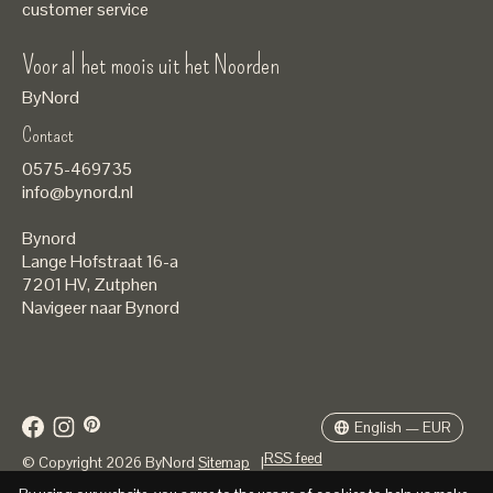
customer service
Voor al het moois uit het Noorden
ByNord
Contact
Nederlands
0575-469735
English
info@bynord.nl
EUR
Bynord
GBP
Lange Hofstraat 16-a
7201 HV
,
Zutphen
USD
Navigeer naar Bynord
DKK
SEK
English — EUR
RSS feed
© Copyright 2026 ByNord
Sitemap
|