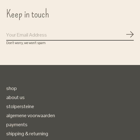
Keep in touch
Subs
Don’t worry, we won’t spam
shop
about us
stolpersteine
algemene voorwaarden
payments
shipping & returning