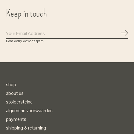
Keep in touch
Subs
Don’t worry, we won’t spam
Gratis verzenden
bij bestellingen vanaf 75 euro
shop
( in Nederland)
about us
stolpersteine
algemene voorwaarden
payments
shipping & returning