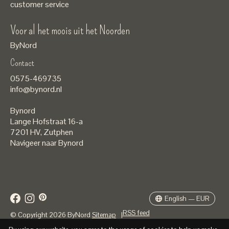
customer service
Voor al het moois uit het Noorden
ByNord
Contact
Nederlands
0575-469735
English
info@bynord.nl
EUR
Bynord
GBP
Lange Hofstraat 16-a
7201 HV
,
Zutphen
USD
Navigeer naar Bynord
DKK
SEK
English — EUR
RSS feed
© Copyright 2026 ByNord
Sitemap
|