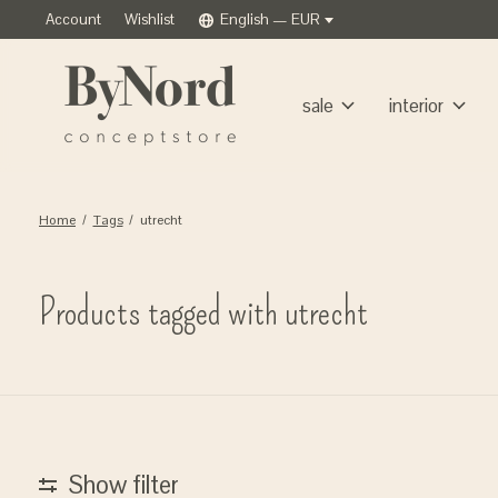
Account
Wishlist
English — EUR
sale
interior
Home
/
Tags
/
utrecht
Products tagged with utrecht
Show filter