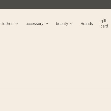
gift
clothes
accessory
beauty
Brands
card