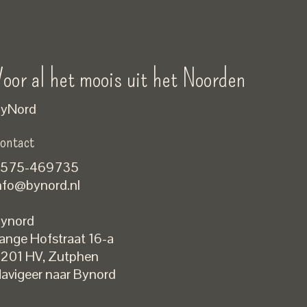
oor al het moois uit het Noorden
yNord
ontact
575-469735
nfo@bynord.nl
ynord
ange Hofstraat 16-a
Nederlands
201 HV
,
Zutphen
English
avigeer naar Bynord
EUR
GBP