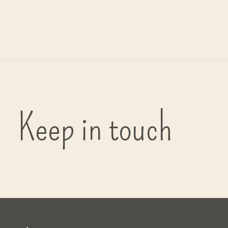
G
bi
Keep in touch
( in