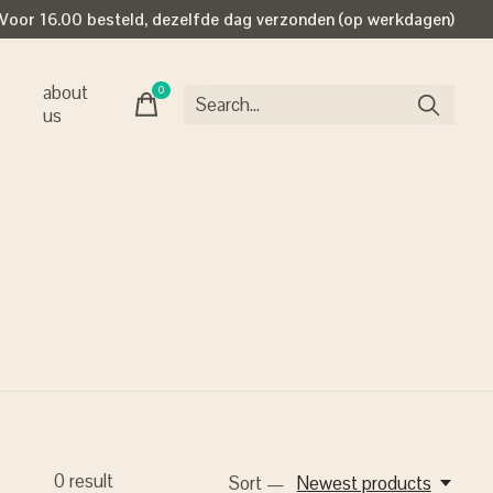
Voor 16.00 besteld, dezelfde dag verzonden (op werkdagen)
about
0
items
us
0
result
Sort —
Newest products