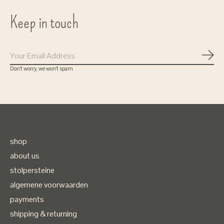
Keep in touch
Subs
Don’t worry, we won’t spam
shop
about us
stolpersteine
algemene voorwaarden
payments
shipping & returning