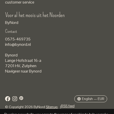
customer service
Voor al het moois uit het Noorden
ByNord
Contact
Nederlands
0575-469735
English
info@bynord.nl
EUR
Bynord
GBP
Lange Hofstraat 16-a
7201 HV
,
Zutphen
USD
Navigeer naar Bynord
DKK
SEK
English — EUR
RSS feed
© Copyright 2026 ByNord
Sitemap
|