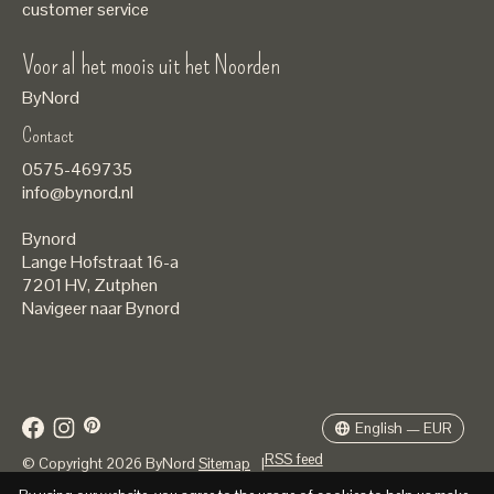
customer service
Voor al het moois uit het Noorden
ByNord
Contact
Nederlands
0575-469735
English
info@bynord.nl
EUR
Bynord
GBP
Lange Hofstraat 16-a
7201 HV
,
Zutphen
USD
Navigeer naar Bynord
DKK
SEK
English — EUR
RSS feed
© Copyright 2026 ByNord
Sitemap
|