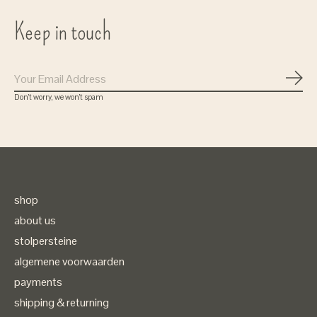
Keep in touch
Subs
Don’t worry, we won’t spam
Gratis verzenden
bij bestellingen vanaf 75 euro
shop
( in Nederland)
about us
stolpersteine
algemene voorwaarden
payments
shipping & returning