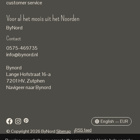
customer service
Voor al het moois uit het Noorden
ByNord
Contact
Nederlands
0575-469735
English
info@bynord.nl
EUR
Bynord
GBP
Lange Hofstraat 16-a
7201 HV
,
Zutphen
USD
Navigeer naar Bynord
DKK
SEK
English — EUR
RSS feed
© Copyright 2026 ByNord
Sitemap
|