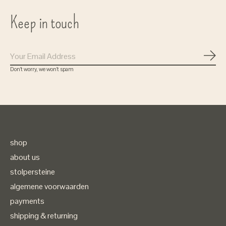
Keep in touch
Subs
Don’t worry, we won’t spam
Gratis verzenden
bij bestellingen vanaf 75 euro
shop
about us
( in Nederland)
stolpersteine
algemene voorwaarden
payments
shipping & returning