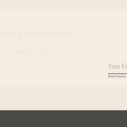
ratis verzenden
j bestellingen vanaf 75 euro
 Nederland)
Don’t worry