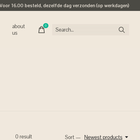
Voor 16.00 besteld, dezelfde dag verzonden (op werkdagen)
about
0
items
us
0
result
Sort —
Newest products