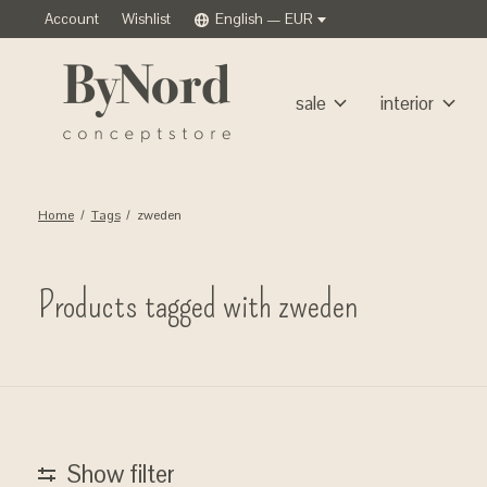
Account
Wishlist
English — EUR
sale
interior
Home
/
Tags
/
zweden
Products tagged with zweden
Show filter