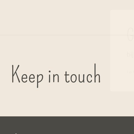
G
bi
Keep in touch
( in