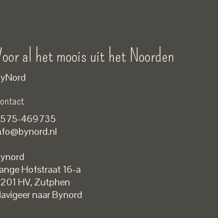
oor al het moois uit het Noorden
yNord
ontact
575-469735
nfo@bynord.nl
ynord
ange Hofstraat 16-a
Nederlands
201 HV
,
Zutphen
English
avigeer naar Bynord
EUR
GBP