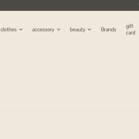
gift
clothes
accessory
beauty
Brands
card