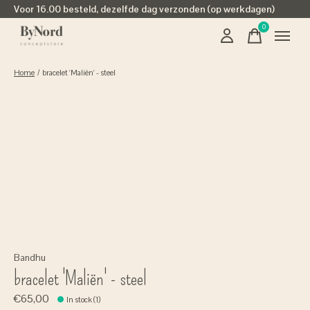
Voor 16.00 besteld, dezelfde dag verzonden (op werkdagen)
0
items
Home
/
bracelet 'Maliën' - steel
Bandhu
bracelet 'Maliën' - steel
€65,00
In stock (1)