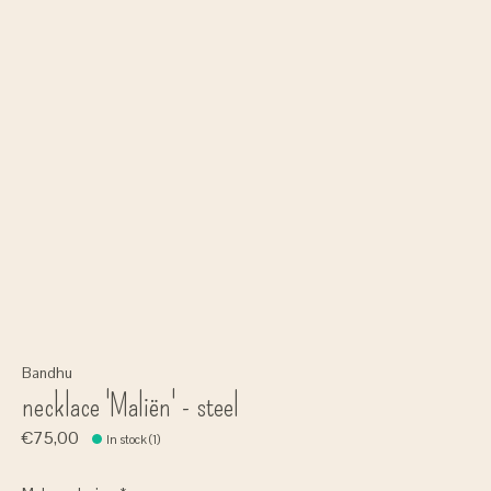
Bandhu
necklace 'Maliën' - steel
€75,00
In stock (1)