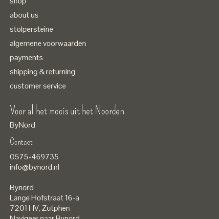
shop
about us
stolpersteine
algemene voorwaarden
payments
shipping & returning
customer service
Voor al het moois uit het Noorden
ByNord
Contact
Nederlands
0575-469735
English
info@bynord.nl
EUR
Bynord
GBP
Lange Hofstraat 16-a
7201 HV
,
Zutphen
USD
Navigeer naar Bynord