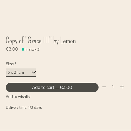
Copy of "Grace III" by Lemon
€3,00
In stock (3)
Size:
*
Quantity:
Add to cart
— €3,00
Add to wishlist
Delivery time: 1/3 days