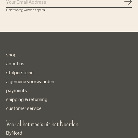
Subs
Don’t worry, we won’t spam
shop
about us
stolpersteine
algemene voorwaarden
payments
shipping & returning
customer service
Voor al het moois uit het Noorden
ByNord