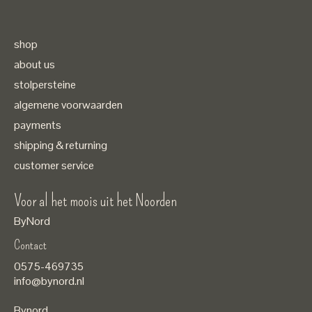
shop
about us
stolpersteine
algemene voorwaarden
payments
shipping & returning
customer service
Voor al het moois uit het Noorden
ByNord
Contact
Nederlands
0575-469735
English
info@bynord.nl
EUR
Bynord