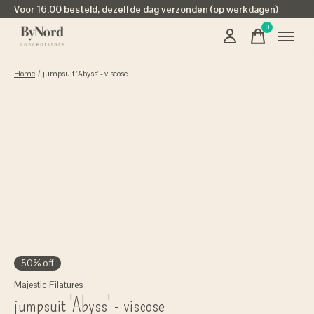
Voor 16.00 besteld, dezelfde dag verzonden (op werkdagen)
0
items
Home
/
jumpsuit 'Abyss' - viscose
50% off
Majestic Filatures
jumpsuit 'Abyss' - viscose