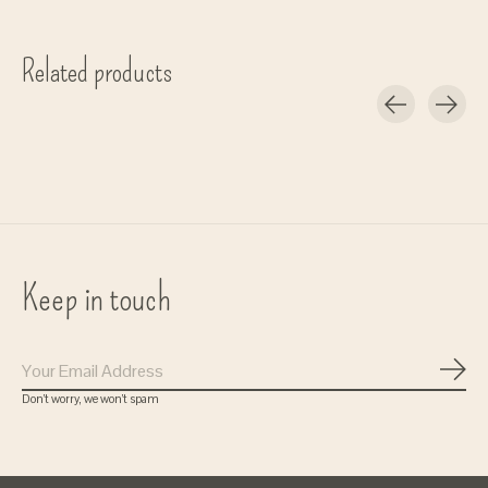
Related products
Carousel items
Keep in touch
Subs
Don’t worry, we won’t spam