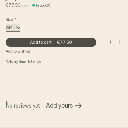
€77,50
In stock (1)
€155,00
Size:
*
Quantity:
Add to cart
— €77,50
Add to wishlist
Delivery time: 1/3 days
No reviews yet
Add yours