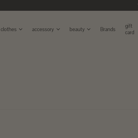
gift
clothes
accessory
beauty
Brands
card