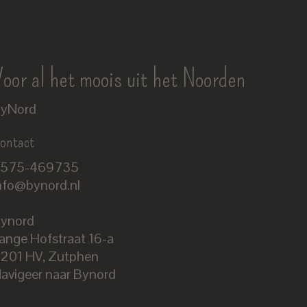
oor al het moois uit het Noorden
yNord
ontact
575-469735
nfo@bynord.nl
ynord
ange Hofstraat 16-a
Nederlands
201 HV
,
Zutphen
English
avigeer naar Bynord
EUR
GBP