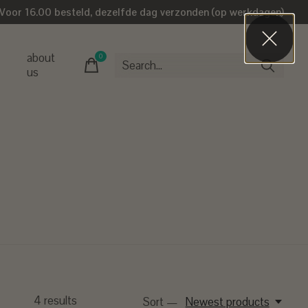
Voor 16.00 besteld, dezelfde dag verzonden (op werkdagen)
about
0
items
us
4
results
Sort —
Newest products