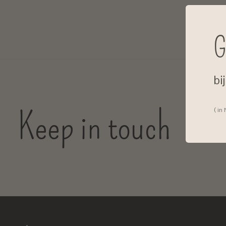
G
bi
Keep in touch
( in