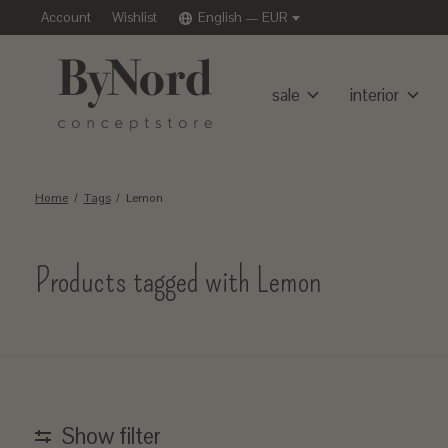
Account
Wishlist
English — EUR
sale
interior
Home
/
Tags
/
Lemon
Products tagged with Lemon
Show filter