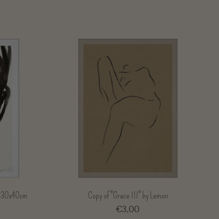
on 30x40cm
Copy of "Grace III" by Lemon
€3,00