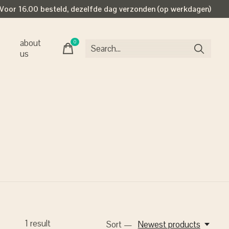
Voor 16.00 besteld, dezelfde dag verzonden (op werkdagen)
about
0
items
us
1
result
Sort —
Newest products