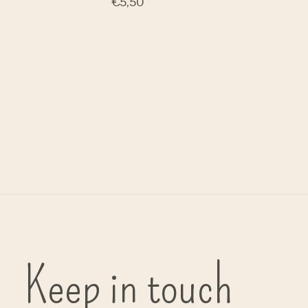
€5,50
G
bi
( in
Keep in touch