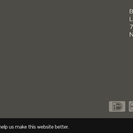
B
L
7
N
help us make this website better.