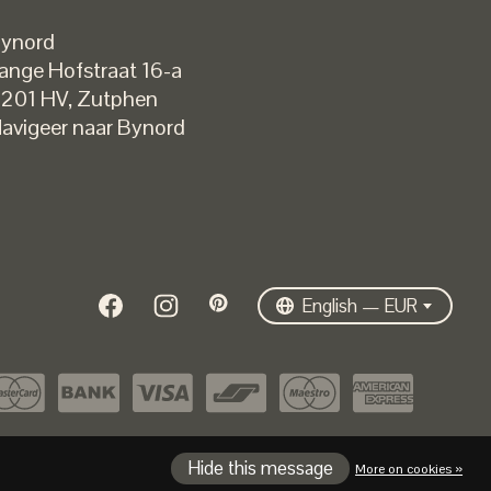
ynord
ange Hofstraat 16-a
Nederlands
201 HV
,
Zutphen
English
avigeer naar Bynord
EUR
GBP
USD
DKK
SEK
English — EUR
Hide this message
More on cookies »