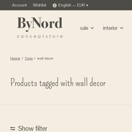
Account
Wishlist
English — EUR
sale
interior
Home
/
Tags
/
wall decor
Products tagged with wall decor
Show filter