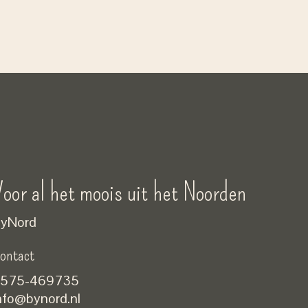
oor al het moois uit het Noorden
yNord
ontact
575-469735
nfo@bynord.nl