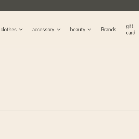
gift
clothes
accessory
beauty
Brands
card