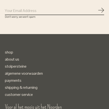
Subs
Don’t worry, we won’t spam
shop
about us
stolpersteine
algemene voorwaarden
payments
shipping & returning
customer service
Voor al het moois uit het Noorden