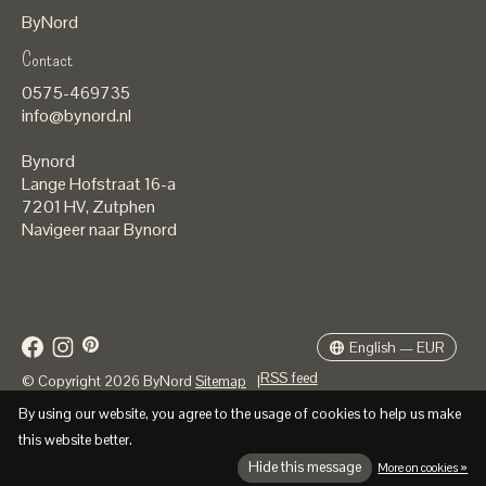
ByNord
Contact
Nederlands
0575-469735
English
info@bynord.nl
EUR
Bynord
GBP
Lange Hofstraat 16-a
7201 HV
,
Zutphen
USD
Navigeer naar Bynord
DKK
SEK
English — EUR
RSS feed
© Copyright 2026 ByNord
Sitemap
|
By using our website, you agree to the usage of cookies to help us make
this website better.
Hide this message
More on cookies »