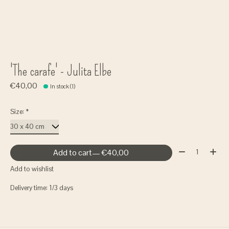
'The carafe' - Julita Elbe
€40,00
In stock (1)
Size:
*
Quantity:
Add to cart
— €40,00
Add to wishlist
Delivery time: 1/3 days