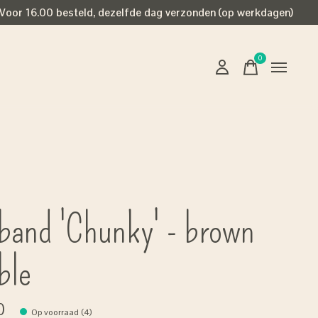
Voor 16.00 besteld, dezelfde dag verzonden (op werkdagen)
0
items
band 'Chunky' - brown
ble
0
Op voorraad (4)