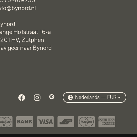
nfo@bynord.nl
ynord
ange Hofstraat 16-a
Nederlands
201 HV
,
Zutphen
English
avigeer naar Bynord
EUR
GBP
USD
DKK
SEK
Nederlands — EUR