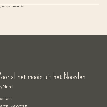
, we spammen niet
oor al het moois uit het Noorden
yNord
ontact
575-469735