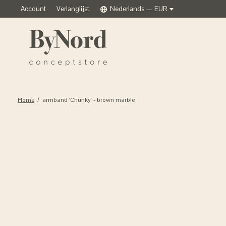
Account
Verlanglijst
Nederlands — EUR
Home
/
armband 'Chunky' - brown marble