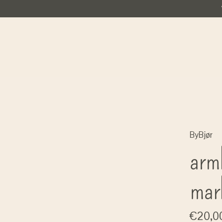
ByBjør
arm
mar
€20,0