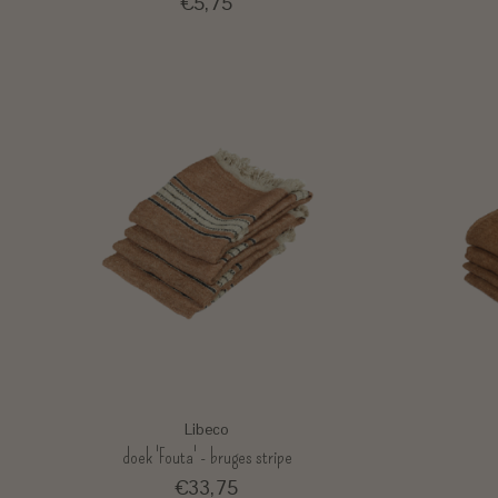
€5,75
Libeco
doek 'Fouta' - bruges stripe
€33,75