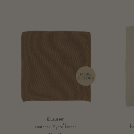
IBLaursen
vaatdoek 'Mynte' katoen
ha