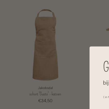
G
bi
Jakobsdal
schort 'Gusto' - katoen
ov
( in
€34,50