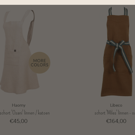
Haomy
Libeco
schort 'Osani' linnen / katoen
schort 'Miles' linnen - o
€45,00
€164,00