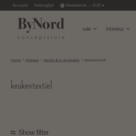
Account
Verlanglijst
Nederlands — EUR
sale
interieur
Home
/
interieur
/
servies & in de keuken
/
keukentextiel
keukentextiel
Show filter