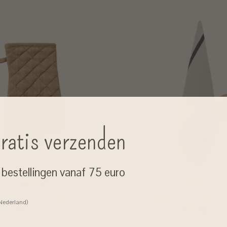
ratis verzenden
j bestellingen vanaf 75 euro
Jakobsdal
Haomy
enwant 'Gusto' - katoen
theedoek 'Come' linnen / k
 Nederland)
€17,75
€12,50