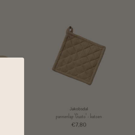
Jakobsdal
atoen
pannenlap 'Gusto' - katoen
€7,80