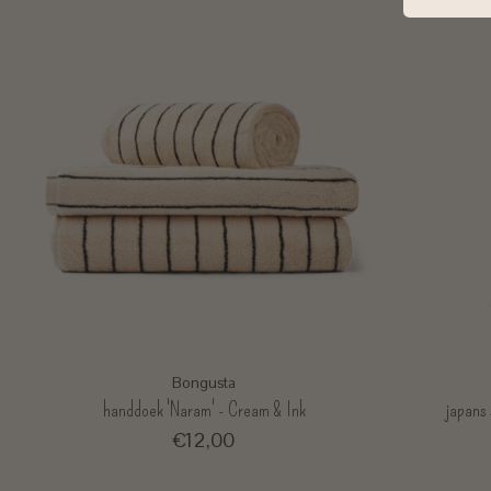
Bongusta
handdoek 'Naram' - Cream & Ink
japans 
€12,00