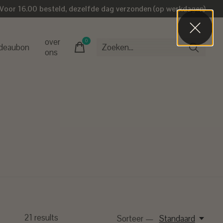
Voor 16.00 besteld, dezelfde dag verzonden (op werkdagen)
over
0
items
deaubon
ons
21
results
Sorteer —
Standaard