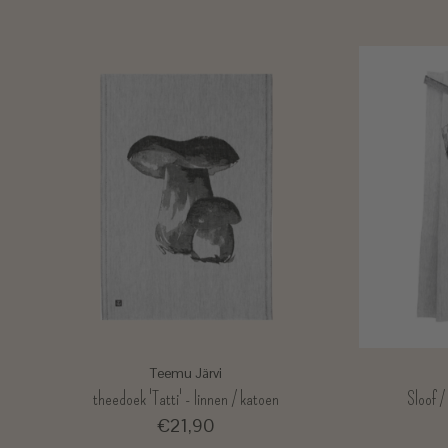
Teemu Järvi
theedoek 'Tatti' - linnen / katoen
Sloof /
€21,90