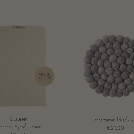
onderzetter 'Trivet' - w
IBLaursen
nddoek 'Mynte' - katoen
€21,90