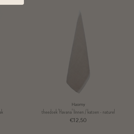
Haomy
ak
theedoek 'Havana' linnen / katoen - naturel
€12,50