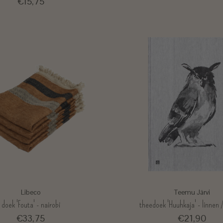
€15,75
Libeco
Teemu Järvi
doek 'Fouta' - nairobi
theedoek 'Huuhkaja' - linnen 
€33,75
€21,90