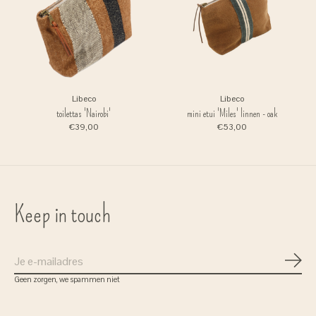
Libeco
Libeco
toilettas 'Nairobi'
mini etui 'Miles' linnen - oak
€39,00
€53,00
Keep in touch
Abon
Geen zorgen, we spammen niet