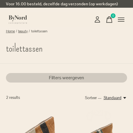
Voor 16.00 besteld, dezelfde dag verzonden (op werkdagen)
0
items
Home
/
beauty
/
toilettassen
toilettassen
Filters weergeven
2
results
Sorteer —
Standaard