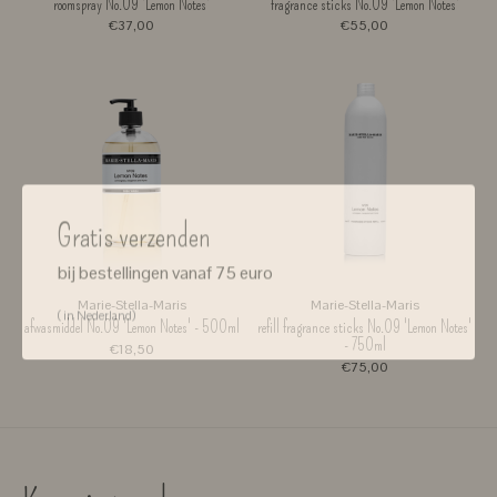
roomspray No.09 'Lemon Notes'
fragrance sticks No.09 'Lemon Notes'
€37,00
€55,00
Gratis verzenden
bij bestellingen vanaf 75 euro
Marie-Stella-Maris
Marie-Stella-Maris
( in Nederland)
afwasmiddel No.09 'Lemon Notes' - 500ml
refill fragrance sticks No.09 'Lemon Notes'
- 750ml
€18,50
€75,00