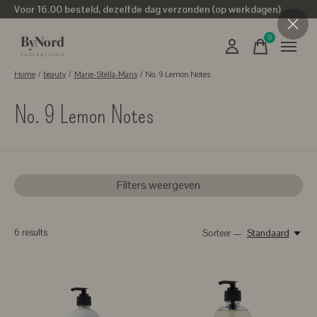
Voor 16.00 besteld, dezelfde dag verzonden (op werkdagen)
0
items
Home
/
beauty
/
Marie-Stella-Maris
/
No. 9 Lemon Notes
No. 9 Lemon Notes
Filters weergeven
6
results
Sorteer —
Standaard