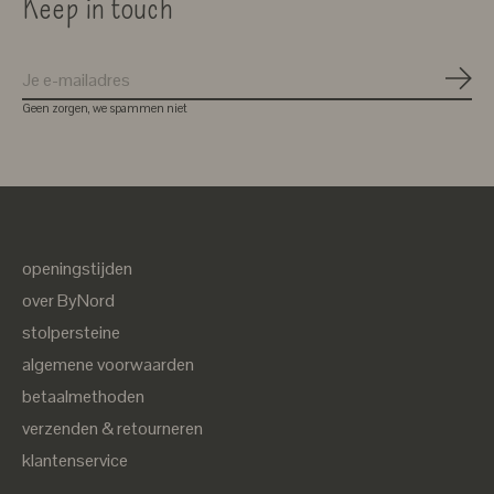
Keep in touch
Abon
Geen zorgen, we spammen niet
openingstijden
over ByNord
stolpersteine
algemene voorwaarden
betaalmethoden
verzenden & retourneren
klantenservice