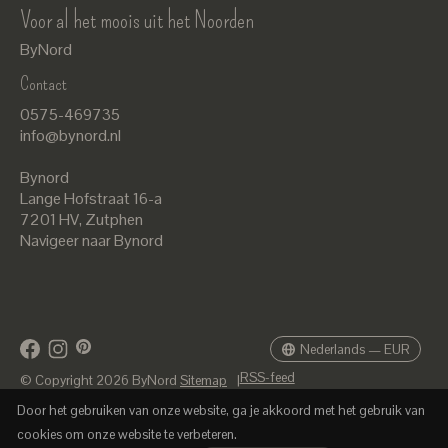
Voor al het moois uit het Noorden
ByNord
Contact
Nederlands
0575-469735
English
info@bynord.nl
EUR
Bynord
GBP
Lange Hofstraat 16-a
7201 HV
,
Zutphen
USD
Navigeer naar Bynord
DKK
SEK
Nederlands — EUR
RSS-feed
© Copyright 2026 ByNord
Sitemap
|
Door het gebruiken van onze website, ga je akkoord met het gebruik van
cookies om onze website te verbeteren.