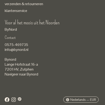
verzenden & retourneren
klantenservice
Voor al het moois uit het Noorden
ByNord
Contact
Nederlands
0575-469735
English
info@bynord.nl
EUR
Bynord
GBP
Lange Hofstraat 16-a
7201 HV
,
Zutphen
USD
Navigeer naar Bynord
DKK
SEK
Nederlands — EUR