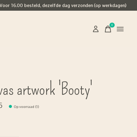
Voor 16.00 besteld, dezelfde dag verzonden (op werkdagen)
0
items
vas artwork 'Booty'
5
Op voorraad (1)