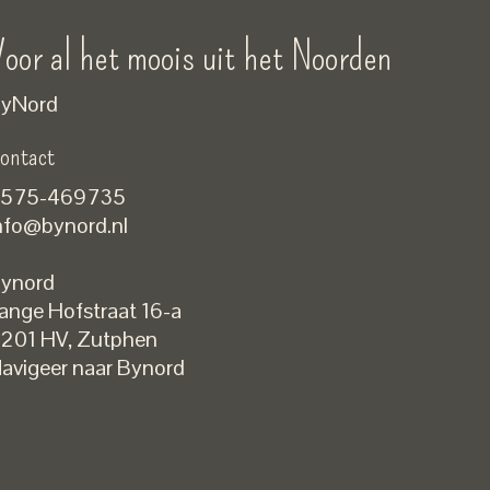
oor al het moois uit het Noorden
yNord
ontact
575-469735
nfo@bynord.nl
ynord
ange Hofstraat 16-a
Nederlands
201 HV
,
Zutphen
English
avigeer naar Bynord
EUR
GBP
USD
DKK