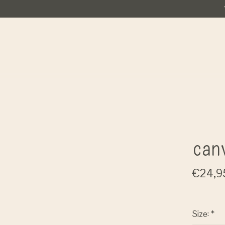
can
€24,9
Size:
*