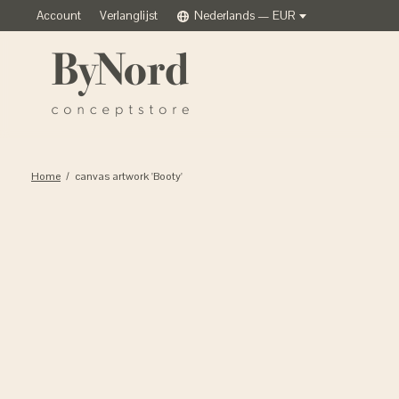
Account
Verlanglijst
Nederlands — EUR
Home
/
canvas artwork 'Booty'