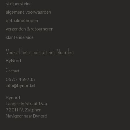
stolpersteine
algemene voorwaarden
betaalmethoden
verzenden & retourneren
klantenservice
Voor al het moois uit het Noorden
ByNord
Contact
Nederlands
0575-469735
English
info@bynord.nl
EUR
Bynord
GBP
Lange Hofstraat 16-a
7201 HV
,
Zutphen
USD
Navigeer naar Bynord
DKK