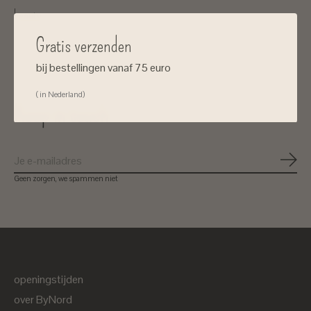
beauty
Gratis verzenden
bij bestellingen vanaf 75 euro
( in Nederland)
Keep in touch
Abon
Geen zorgen, we spammen niet
openingstijden
over ByNord