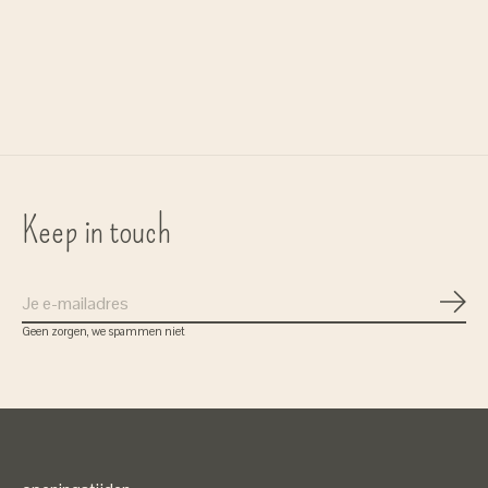
Le Bonnet
Six Ames
beanie classic
muts 'Raffi' raccoon - dachshund
€70,00
€129,00
Keep in touch
Abon
Geen zorgen, we spammen niet