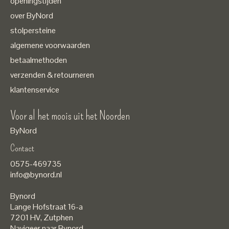
openingstijden
over ByNord
stolpersteine
algemene voorwaarden
betaalmethoden
verzenden & retourneren
klantenservice
Voor al het moois uit het Noorden
ByNord
Contact
Nederlands
0575-469735
English
info@bynord.nl
EUR
Bynord
GBP
Lange Hofstraat 16-a
7201 HV
,
Zutphen
USD
Navigeer naar Bynord