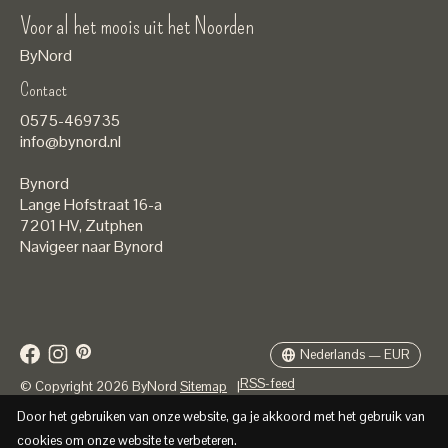
Voor al het moois uit het Noorden
ByNord
Contact
Nederlands
0575-469735
English
info@bynord.nl
EUR
Bynord
GBP
Lange Hofstraat 16-a
7201 HV
,
Zutphen
USD
Navigeer naar Bynord
DKK
SEK
Nederlands — EUR
RSS-feed
© Copyright 2026 ByNord
Sitemap
|
Door het gebruiken van onze website, ga je akkoord met het gebruik van
cookies om onze website te verbeteren.