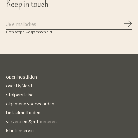
Keep in touch
Abon
Geen zorgen, we spammen niet
openingstijden
over ByNord
stolpersteine
algemene voorwaarden
betaalmethoden
verzenden & retourneren
klantenservice