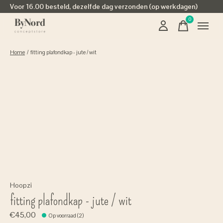
Voor 16.00 besteld, dezelfde dag verzonden (op werkdagen)
0
items
Home
/
fitting plafondkap - jute / wit
Hoopzi
fitting plafondkap - jute / wit
€45,00
Op voorraad (2)