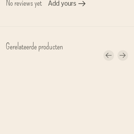
No reviews yet
Add yours
Gerelateerde producten
Carousel items
Meraki
Meraki
Meraki
Muurbeugel t.b.v. dispensers
bodywash 'Northern Dawn' -
flessenrek met haken '