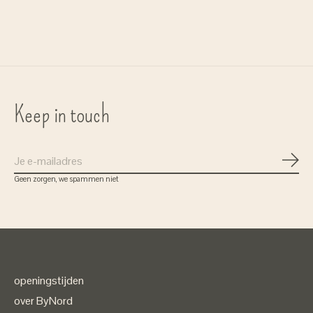
490ml
zwart
€24,95
€21,99
€95,00
Keep in touch
Abon
Geen zorgen, we spammen niet
openingstijden
over ByNord