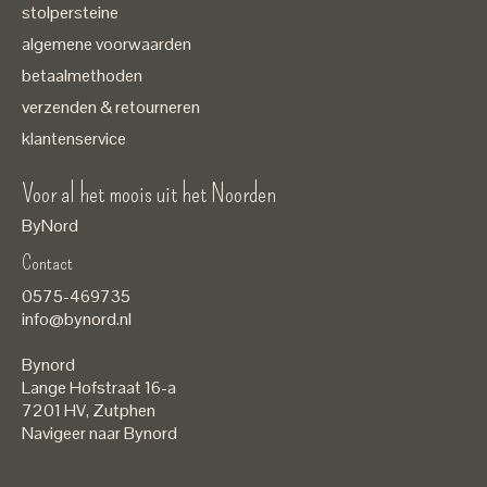
stolpersteine
algemene voorwaarden
betaalmethoden
verzenden & retourneren
klantenservice
Voor al het moois uit het Noorden
ByNord
Contact
Nederlands
0575-469735
English
info@bynord.nl
EUR
Bynord
GBP
Lange Hofstraat 16-a
7201 HV
,
Zutphen
USD
Navigeer naar Bynord
DKK