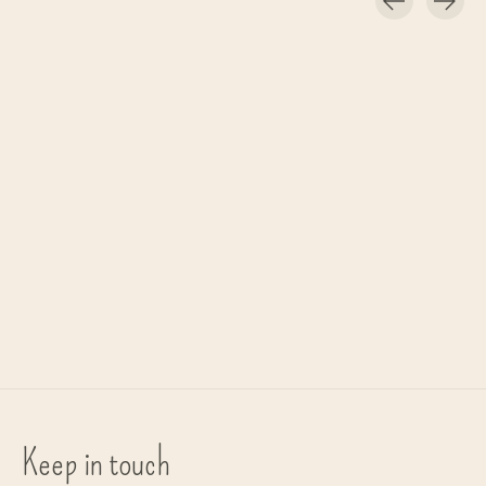
Carousel items
Marie-Stella-Maris
Marie-Stella-Maris
bodywash No.12 'Objects
refill fragrance sticks No.12
d'Amsterdam' - 300ml
'Objects d'Amsterdam - 750ml
€19,50
€75,00
Keep in touch