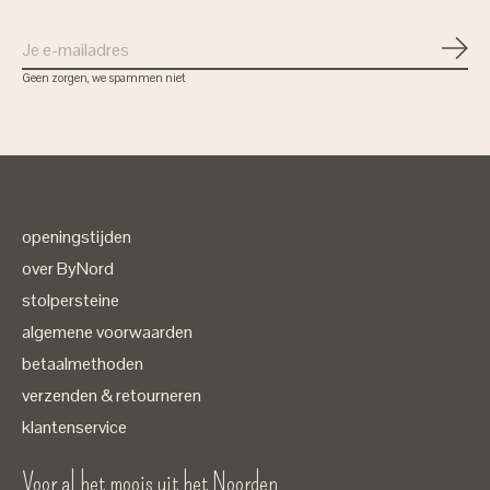
Abon
Geen zorgen, we spammen niet
openingstijden
over ByNord
stolpersteine
algemene voorwaarden
betaalmethoden
verzenden & retourneren
klantenservice
Voor al het moois uit het Noorden