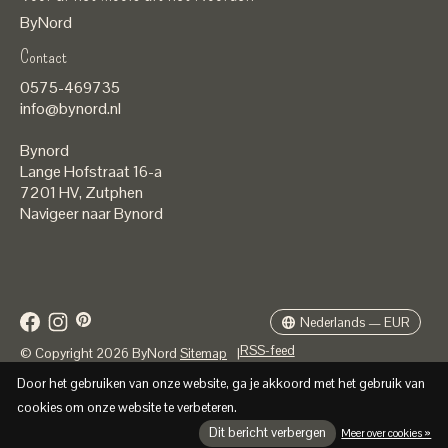
ByNord
Contact
Nederlands
0575-469735
English
info@bynord.nl
EUR
Bynord
GBP
Lange Hofstraat 16-a
7201 HV
,
Zutphen
USD
Navigeer naar Bynord
DKK
SEK
Nederlands — EUR
RSS-feed
© Copyright 2026 ByNord
Sitemap
|
Door het gebruiken van onze website, ga je akkoord met het gebruik van
cookies om onze website te verbeteren.
Dit bericht verbergen
Meer over cookies »