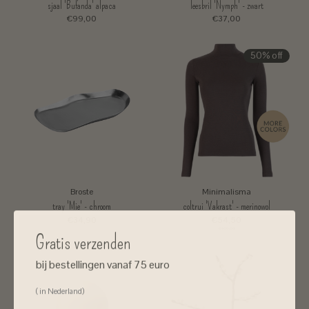
sjaal 'Bufanda' alpaca
leesbril 'Nymph' - zwart
€99,00
€37,00
50% off
Broste
Minimalisma
tray 'Mie' - chroom
coltrui 'Vakrast' - merinowol
€34,90
€54,50
€109,00
Gratis verzenden
bij bestellingen vanaf 75 euro
( in Nederland)