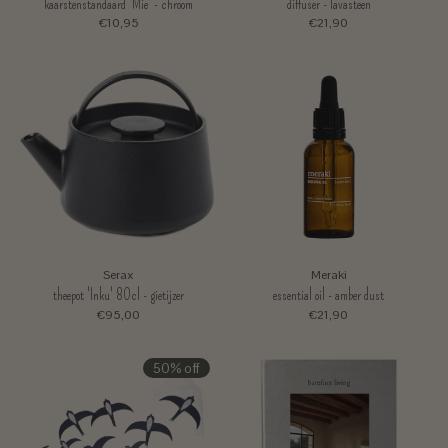
kaarstenstandaard 'Mie' - chroom
diffuser - lavasteen
€10,95
€21,90
Serax
Meraki
theepot 'Inku' 80cl - gietijzer
essential oil - amber dust
€95,00
€21,90
50% off