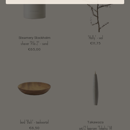
'Holly' - wol
Steamery Stockholm
shaver 'Pilo 2' - sand
€11,75
€65,00
bord 'Bali' - teakwortel
Takawaza
set/2 kaarsen 'Tokahu' M
€6,50