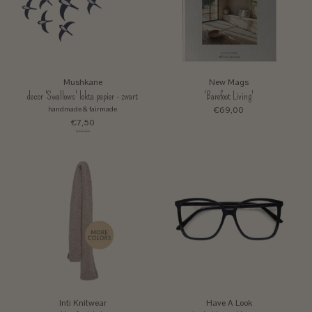
Mushkane
New Mags
decor 'Swallows' lokta papier - zwart
'Barefoot Living'
handmade & fairmade
€69,00
€7,50
€15,00
Inti Knitwear
Have A Look