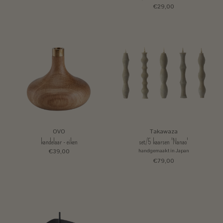
€29,00
OVO
Takawaza
kandelaar - eiken
set/5 kaarsen 'Nanao'
€39,00
handgemaakt in Japan
€79,00