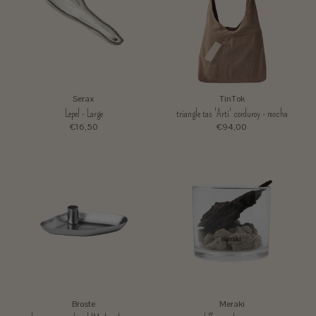
Serax
TinTok
Lepel - Large
triangle tas 'Arti' corduroy - mocha
€16,50
€94,00
Broste
Meraki