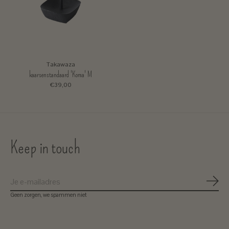
Takawaza
kaarsenstandaard 'Koma' M
€39,00
Keep in touch
Abon
Geen zorgen, we spammen niet