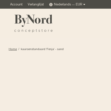
Account
Verlanglijst
Nederlands — EUR
Home
/
kaarsenstandaard 'Fenja' - sand