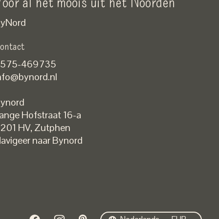
oor al het moois uit het Noorden
yNord
ontact
575-469735
nfo@bynord.nl
ynord
ange Hofstraat 16-a
Nederlands
201 HV
,
Zutphen
English
avigeer naar Bynord
EUR
GBP
USD
DKK
SEK