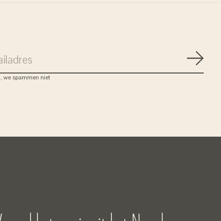
Abon
, we spammen niet