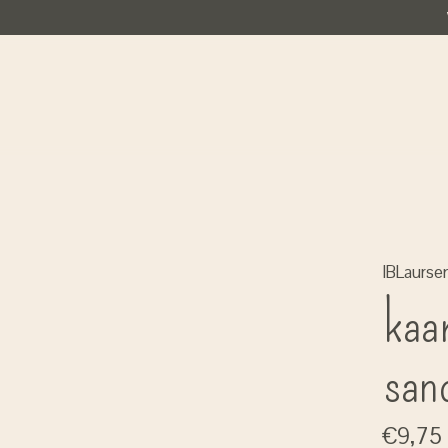
IBLaurse
kaa
san
€9,75