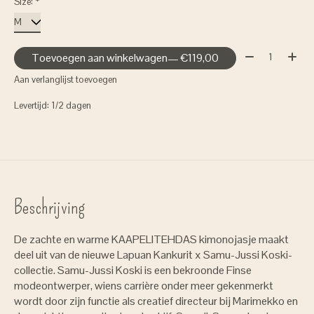
Size:
*
Aantal:
Toevoegen aan winkelwagen
— €119,00
Aan verlanglijst toevoegen
Levertijd: 1/2 dagen
Beschrijving
De zachte en warme KAAPELITEHDAS kimonojasje maakt
deel uit van de nieuwe Lapuan Kankurit x Samu-Jussi Koski-
collectie. Samu-Jussi Koski is een bekroonde Finse
modeontwerper, wiens carrière onder meer gekenmerkt
wordt door zijn functie als creatief directeur bij Marimekko en