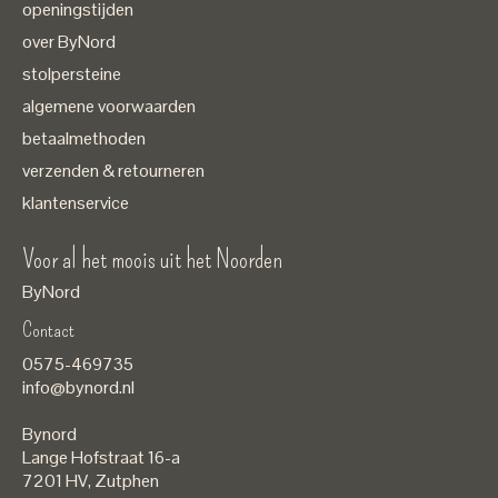
openingstijden
over ByNord
stolpersteine
algemene voorwaarden
betaalmethoden
verzenden & retourneren
klantenservice
Voor al het moois uit het Noorden
ByNord
Contact
Nederlands
0575-469735
English
info@bynord.nl
EUR
Bynord
GBP
Lange Hofstraat 16-a
7201 HV
,
Zutphen
USD