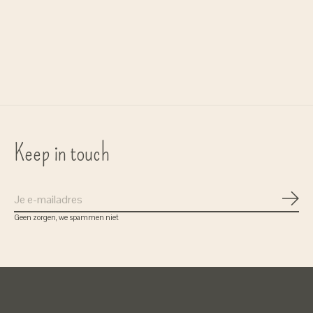
RE/BORN
Lapuan Kankurit
t-shirt 'Zoe' - katoen
sjaal 'Lempi' linnen
€45,00
€39,90
Keep in touch
Abon
Geen zorgen, we spammen niet