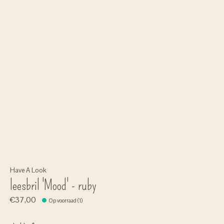
Have A Look
leesbril 'Mood' - ruby
€37,00
Op voorraad (1)