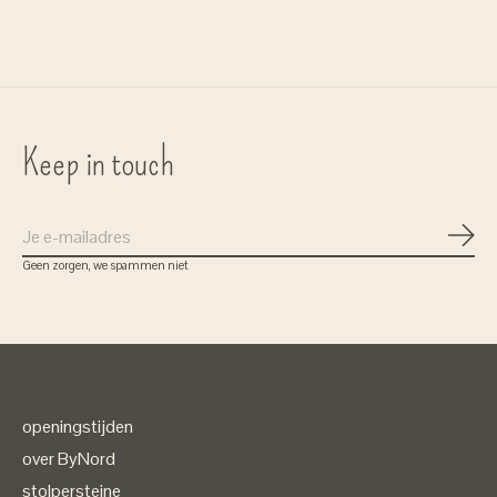
€37,00
Keep in touch
Abon
Geen zorgen, we spammen niet
openingstijden
over ByNord
stolpersteine