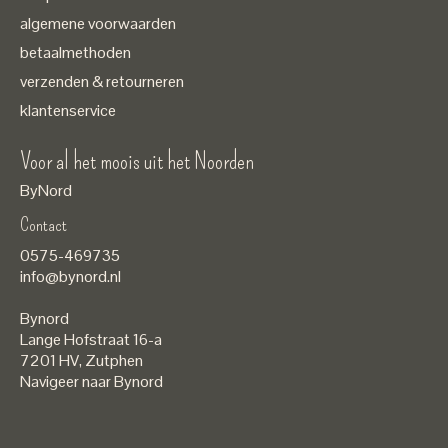
algemene voorwaarden
betaalmethoden
verzenden & retourneren
klantenservice
Voor al het moois uit het Noorden
ByNord
Contact
Nederlands
0575-469735
English
info@bynord.nl
EUR
Bynord
GBP
Lange Hofstraat 16-a
7201 HV
,
Zutphen
USD
Navigeer naar Bynord
DKK