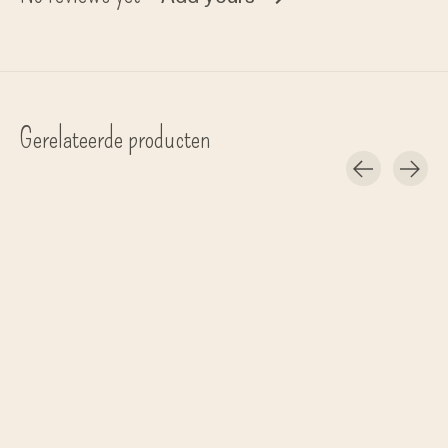
Gerelateerde producten
Carousel items
Have A Look
Have A Look
Have A Loo
leesbril 'Mood' - zwart
zonnebril op sterkte 'Mood' -
leesbril 'Mood' - bro
champagne
€37,00
€37,00