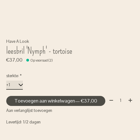
Have A Look
leesbril 'Nymph' - tortoise
€37,00
Op voorraad (2)
sterkte:
*
Aantal:
Toevoegen aan winkelwagen
— €37,00
Aan verlanglijst toevoegen
Levertijd: 1/2 dagen