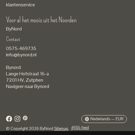
klantenservice
Voor al het moois uit het Noorden
ByNord
Contact
Nederlands
0575-469735
English
info@bynord.nl
EUR
Bynord
GBP
Lange Hofstraat 16-a
7201 HV
,
Zutphen
USD
Navigeer naar Bynord
DKK
SEK
Nederlands — EUR
RSS-feed
© Copyright 2026 ByNord
Sitemap
|