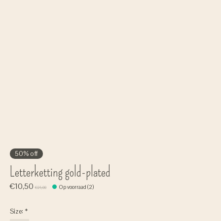
50% off
Letterketting gold-plated
€10,50
Op voorraad (2)
€21,00
Size:
*