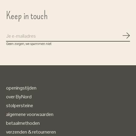
Keep in touch
Abon
Geen zorgen, we spammen niet
openingstijden
over ByNord
stolpersteine
algemene voorwaarden
betaalmethoden
verzenden & retourneren