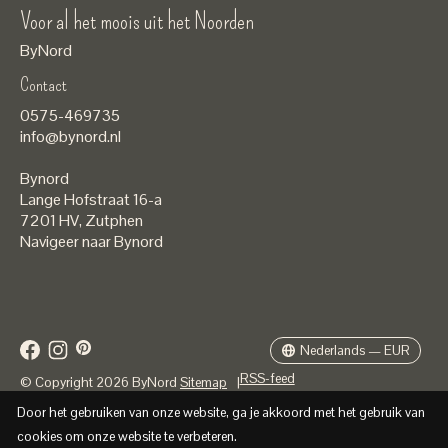
Voor al het moois uit het Noorden
ByNord
Contact
Nederlands
0575-469735
English
info@bynord.nl
EUR
Bynord
GBP
Lange Hofstraat 16-a
7201 HV
,
Zutphen
USD
Navigeer naar Bynord
DKK
SEK
Nederlands — EUR
RSS-feed
© Copyright 2026 ByNord
Sitemap
|
Door het gebruiken van onze website, ga je akkoord met het gebruik van
cookies om onze website te verbeteren.