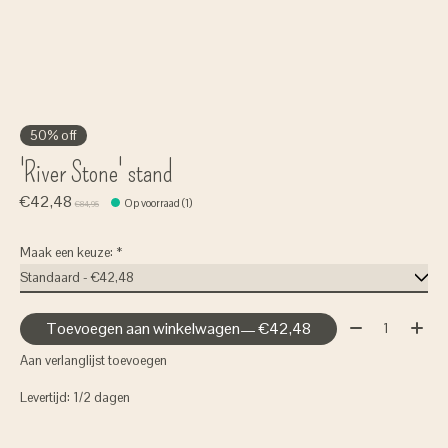
50% off
'River Stone' stand
€42,48
Op voorraad (1)
€84,95
Maak een keuze:
*
Aantal:
Toevoegen aan winkelwagen
— €42,48
Aan verlanglijst toevoegen
Levertijd: 1/2 dagen