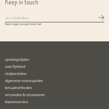
Keep in touch
Abon
Geen zorgen, we spammen niet
openingstijden
over ByNord
stolpersteine
algemene voorwaarden
betaalmethoden
verzenden & retourneren
klantenservice