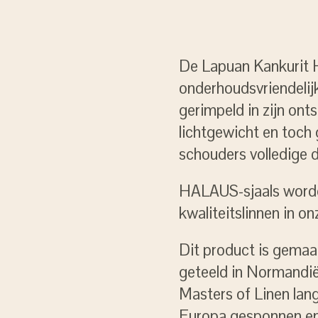
De Lapuan Kankurit H
onderhoudsvriendelij
gerimpeld in zijn onts
lichtgewicht en toc
schouders volledige 
HALAUS-sjaals worde
kwaliteitslinnen in on
Dit product is gemaa
geteeld in Normandië
Masters of Linen lang
Europa gesponnen en