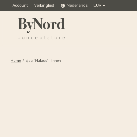
Account
Verlanglijst
Nederlands — EUR
Home
/
sjaal 'Halaus' - linnen