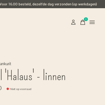
Voor 16.00 besteld, dezelfde dag verzonden (op werkdagen)
0
items
ankurit
l 'Halaus' - linnen
0
Niet op voorraad