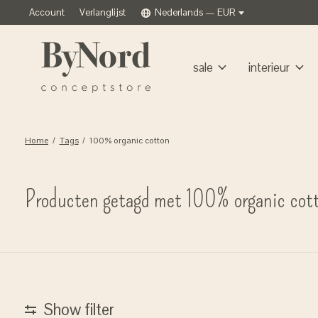
Account
Verlanglijst
Nederlands — EUR
sale
interieur
Home
/
Tags
/
100% organic cotton
Producten getagd met 100% organic cot
Show filter