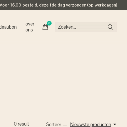
Voor 16.00 besteld, dezelfde dag verzonden (op werkdagen)
over
0
items
deaubon
ons
0
result
Sorteer —
Nieuwste producten