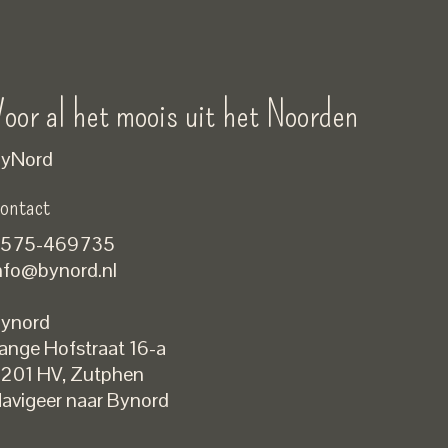
oor al het moois uit het Noorden
yNord
ontact
575-469735
nfo@bynord.nl
ynord
ange Hofstraat 16-a
Nederlands
201 HV
,
Zutphen
English
avigeer naar Bynord
EUR
GBP