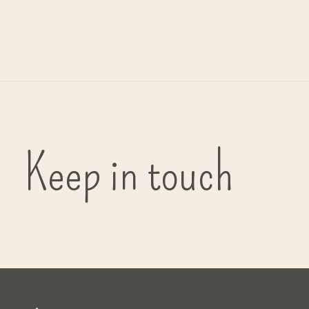
G
bi
Keep in touch
( in