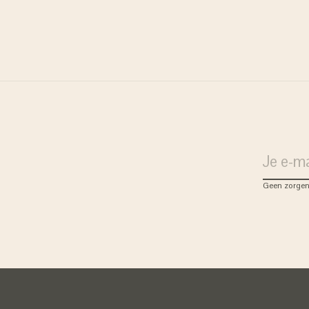
ratis verzenden
j bestellingen vanaf 75 euro
 Nederland)
Geen zorgen