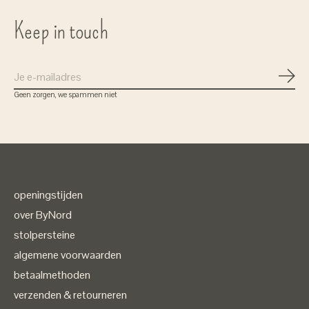
Keep in touch
Abon
Geen zorgen, we spammen niet
openingstijden
over ByNord
stolpersteine
algemene voorwaarden
betaalmethoden
verzenden & retourneren