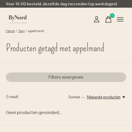
Voor 16.00 besteld, dezelfde dag verzonden (op werkdagen)
0
items
Home
/
Tags
/
appelmand
Producten getagd met appelmand
Filters weergeven
0
result
Sorteer —
Nieuwste producten
Geen producten gevonden!...