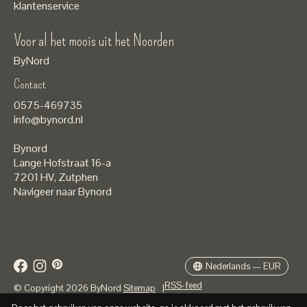
klantenservice
Voor al het moois uit het Noorden
ByNord
Contact
Nederlands
0575-469735
English
info@bynord.nl
EUR
Bynord
GBP
Lange Hofstraat 16-a
7201 HV
,
Zutphen
USD
Navigeer naar Bynord
DKK
SEK
Nederlands — EUR
RSS-feed
© Copyright 2026 ByNord
Sitemap
|