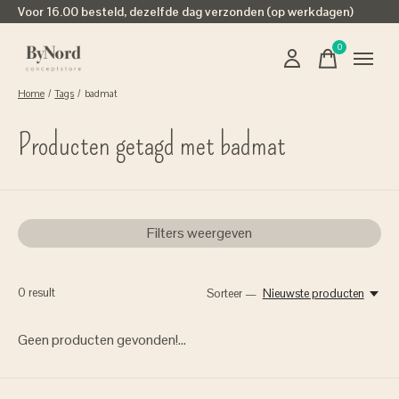
Voor 16.00 besteld, dezelfde dag verzonden (op werkdagen)
0
items
Home
/
Tags
/
badmat
Producten getagd met badmat
Filters weergeven
0
result
Sorteer —
Nieuwste producten
Geen producten gevonden!...