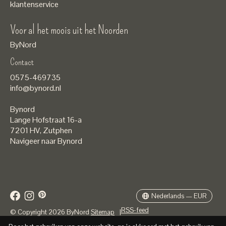
klantenservice
Voor al het moois uit het Noorden
ByNord
Contact
Nederlands
0575-469735
English
info@bynord.nl
EUR
Bynord
GBP
Lange Hofstraat 16-a
7201 HV
,
Zutphen
USD
Navigeer naar Bynord
DKK
SEK
Nederlands — EUR
RSS-feed
© Copyright 2026 ByNord
Sitemap
|