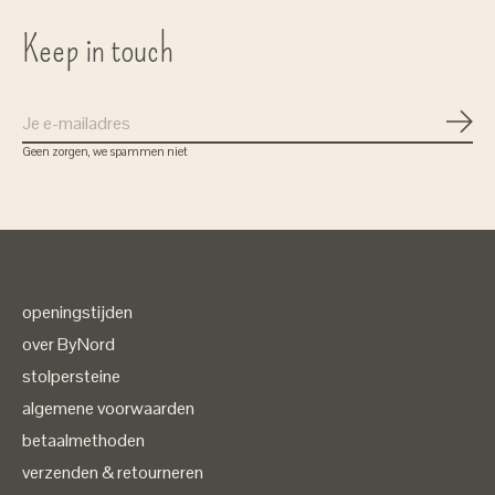
Keep in touch
Abon
Geen zorgen, we spammen niet
openingstijden
over ByNord
stolpersteine
algemene voorwaarden
betaalmethoden
verzenden & retourneren