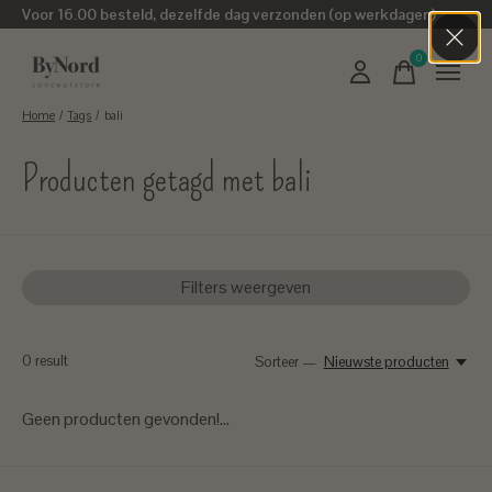
Voor 16.00 besteld, dezelfde dag verzonden (op werkdagen)
0
items
Home
/
Tags
/
bali
Producten getagd met bali
Filters weergeven
0
result
Sorteer —
Nieuwste producten
Geen producten gevonden!...