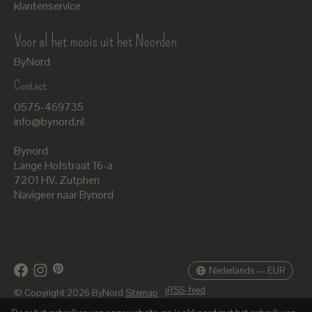
klantenservice
Voor al het moois uit het Noorden
ByNord
Contact
Nederlands
0575-469735
English
info@bynord.nl
EUR
Bynord
GBP
Lange Hofstraat 16-a
7201 HV
,
Zutphen
USD
Navigeer naar Bynord
DKK
SEK
Nederlands — EUR
RSS-feed
© Copyright 2026 ByNord
Sitemap
|