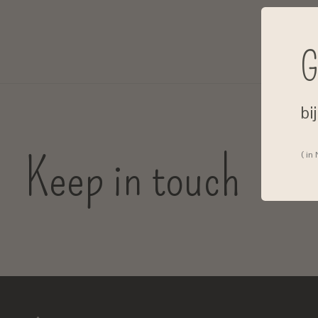
G
bi
Keep in touch
( in