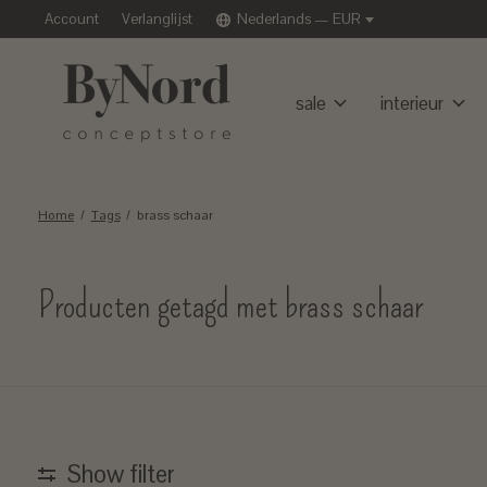
Account
Verlanglijst
Nederlands — EUR
sale
interieur
Home
/
Tags
/
brass schaar
Producten getagd met brass schaar
Show filter