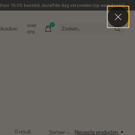
Voor 16.00 besteld, dezelfde dag verzonden (op werkdagen)
over
0
items
deaubon
ons
0
result
Sorteer —
Nieuwste producten