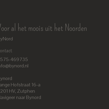
oor al het moois uit het Noorden
yNord
ontact
575-469735
nfo@bynord.nl
ynord
ange Hofstraat 16-a
Nederlands
201 HV
,
Zutphen
English
avigeer naar Bynord
EUR
GBP