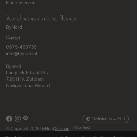
klantenservice
Voor al het moois uit het Noorden
ByNord
Contact
Nederlands
0575-469735
English
info@bynord.nl
EUR
Bynord
GBP
Lange Hofstraat 16-a
7201 HV
,
Zutphen
USD
Navigeer naar Bynord
DKK
SEK
Nederlands — EUR
RSS-feed
© Copyright 2026 ByNord
Sitemap
|