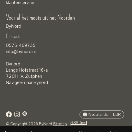
klantenservice
Voor al het moois uit het Noorden
ByNord
Contact
Nederlands
0575-469735
English
info@bynord.nl
EUR
Bynord
GBP
Lange Hofstraat 16-a
7201 HV
,
Zutphen
USD
Navigeer naar Bynord
DKK
SEK
Nederlands — EUR
RSS-feed
© Copyright 2026 ByNord
Sitemap
|