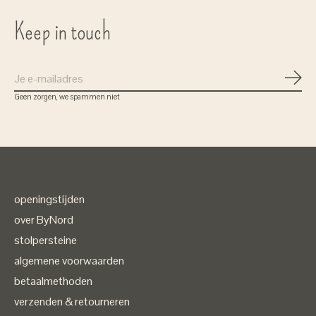
Keep in touch
Abon
Geen zorgen, we spammen niet
openingstijden
over ByNord
stolpersteine
algemene voorwaarden
betaalmethoden
verzenden & retourneren