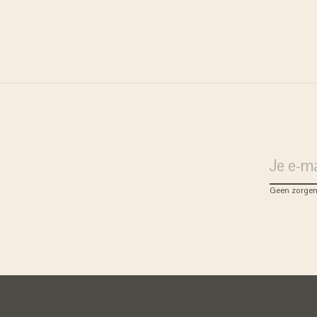
ratis verzenden
j bestellingen vanaf 75 euro
 Nederland)
Geen zorgen