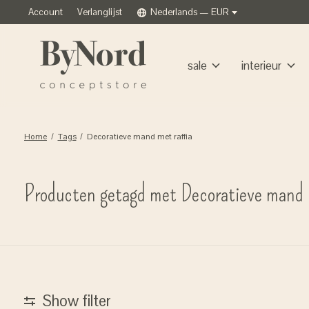
Account
Verlanglijst
Nederlands — EUR
sale
interieur
Home
/
Tags
/
Decoratieve mand met raffia
Producten getagd met Decoratieve mand m
Show filter