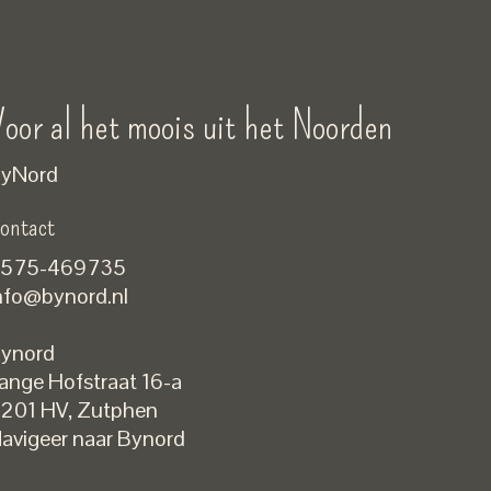
oor al het moois uit het Noorden
yNord
ontact
575-469735
nfo@bynord.nl
ynord
ange Hofstraat 16-a
Nederlands
201 HV
,
Zutphen
English
avigeer naar Bynord
EUR
GBP