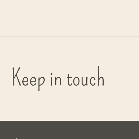
G
bi
Keep in touch
( in