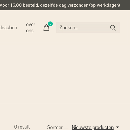
Voor 16.00 besteld, dezelfde dag verzonden (op werkdagen)
over
0
items
deaubon
ons
0
result
Sorteer —
Nieuwste producten