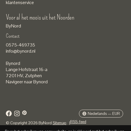
klantenservice
Voor al het moois uit het Noorden
ByNord
Contact
Nederlands
0575-469735
English
info@bynord.nl
EUR
Bynord
GBP
Lange Hofstraat 16-a
7201 HV
,
Zutphen
USD
Navigeer naar Bynord
DKK
SEK
Nederlands — EUR
RSS-feed
© Copyright 2026 ByNord
Sitemap
|