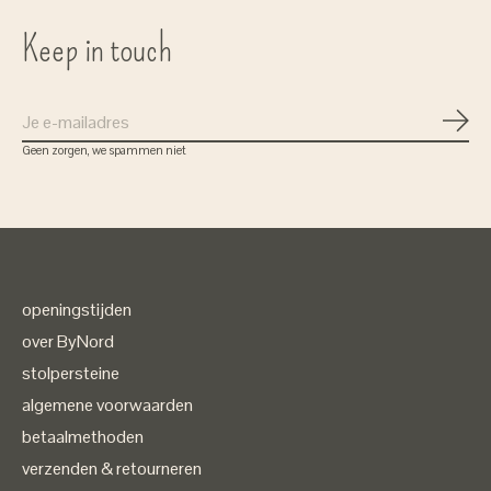
Keep in touch
Abon
Geen zorgen, we spammen niet
openingstijden
over ByNord
stolpersteine
algemene voorwaarden
betaalmethoden
verzenden & retourneren