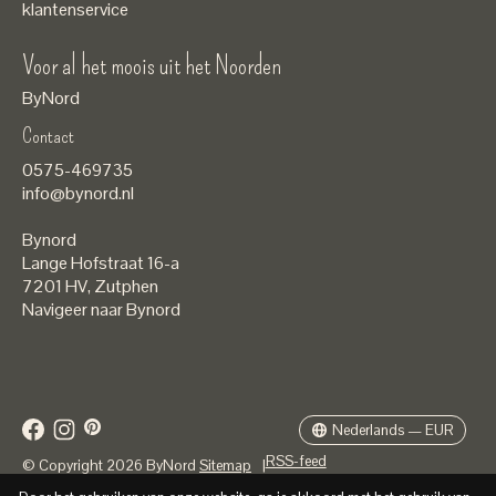
klantenservice
Voor al het moois uit het Noorden
ByNord
Contact
Nederlands
0575-469735
English
info@bynord.nl
EUR
Bynord
GBP
Lange Hofstraat 16-a
7201 HV
,
Zutphen
USD
Navigeer naar Bynord
DKK
SEK
Nederlands — EUR
RSS-feed
© Copyright 2026 ByNord
Sitemap
|