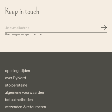
Keep in touch
Abon
Geen zorgen, we spammen niet
Gratis verzenden
bij bestellingen vanaf 75 euro
openingstijden
( in Nederland)
over ByNord
stolpersteine
algemene voorwaarden
betaalmethoden
verzenden & retourneren