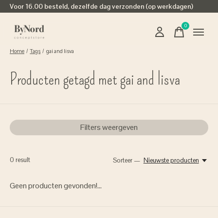
Voor 16.00 besteld, dezelfde dag verzonden (op werkdagen)
0
items
Home
/
Tags
/
gai and lisva
Producten getagd met gai and lisva
Filters weergeven
0
result
Sorteer —
Nieuwste producten
Geen producten gevonden!...