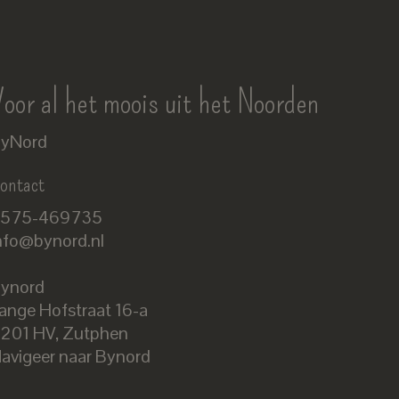
oor al het moois uit het Noorden
yNord
ontact
575-469735
nfo@bynord.nl
ynord
ange Hofstraat 16-a
Nederlands
201 HV
,
Zutphen
English
avigeer naar Bynord
EUR
GBP