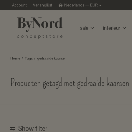
Account
Verlanglijst
Nederlands — EUR
sale
interieur
Home
/
Tags
/
gedraaide kaarsen
Producten getagd met gedraaide kaarsen
Show filter