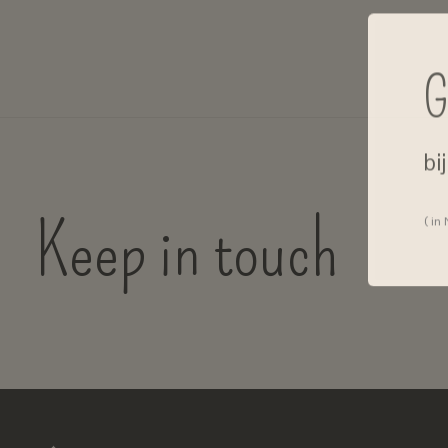
G
bi
Keep in touch
( in