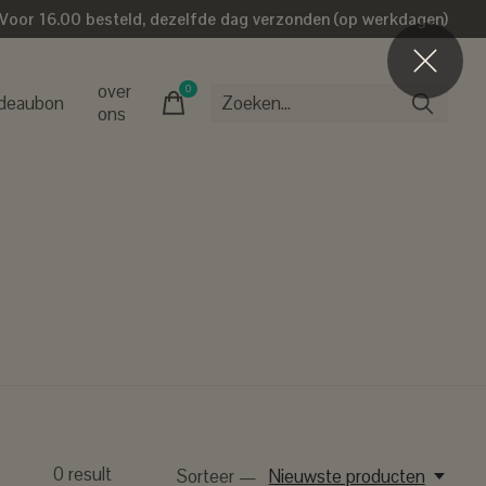
Voor 16.00 besteld, dezelfde dag verzonden (op werkdagen)
over
0
items
deaubon
ons
0
result
Sorteer —
Nieuwste producten