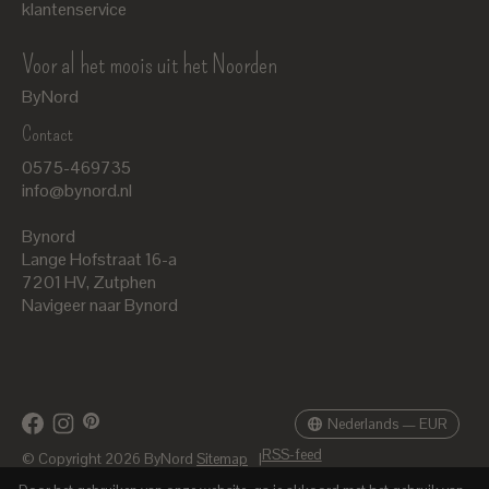
klantenservice
Voor al het moois uit het Noorden
ByNord
Contact
Nederlands
0575-469735
English
info@bynord.nl
EUR
Bynord
GBP
Lange Hofstraat 16-a
7201 HV
,
Zutphen
USD
Navigeer naar Bynord
DKK
SEK
Nederlands — EUR
RSS-feed
© Copyright 2026 ByNord
Sitemap
|