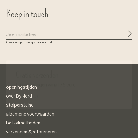
Keep in touch
Abon
Geen zorgen, we spammen niet
Gratis verzenden
bij bestellingen vanaf 75 euro
openingstijden
( in Nederland)
over ByNord
stolpersteine
algemene voorwaarden
betaalmethoden
verzenden & retourneren