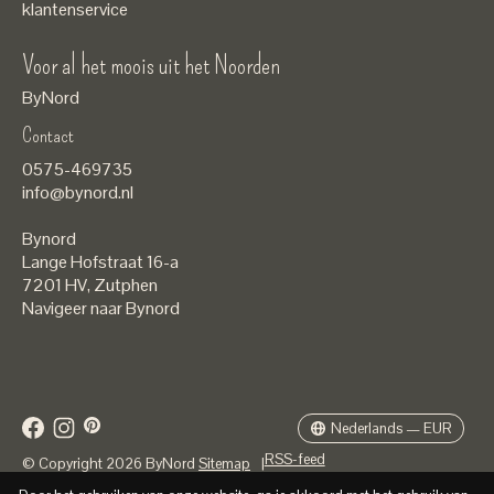
klantenservice
Voor al het moois uit het Noorden
ByNord
Contact
Nederlands
0575-469735
English
info@bynord.nl
EUR
Bynord
GBP
Lange Hofstraat 16-a
7201 HV
,
Zutphen
USD
Navigeer naar Bynord
DKK
SEK
Nederlands — EUR
RSS-feed
© Copyright 2026 ByNord
Sitemap
|