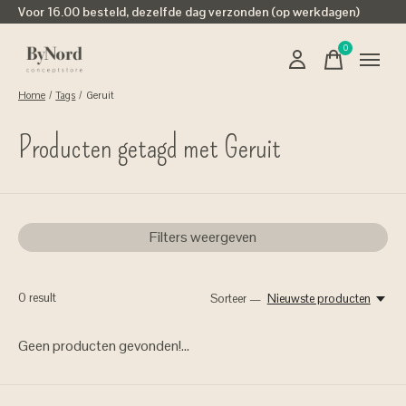
Voor 16.00 besteld, dezelfde dag verzonden (op werkdagen)
0
items
Home
/
Tags
/
Geruit
Producten getagd met Geruit
Filters weergeven
0
result
Sorteer —
Nieuwste producten
Geen producten gevonden!...