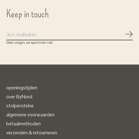
Keep in touch
Abon
Geen zorgen, we spammen niet
openingstijden
over ByNord
stolpersteine
algemene voorwaarden
betaalmethoden
verzenden & retourneren