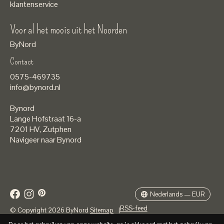
klantenservice
Voor al het moois uit het Noorden
ByNord
Contact
Nederlands
0575-469735
English
info@bynord.nl
EUR
Bynord
GBP
Lange Hofstraat 16-a
7201 HV
,
Zutphen
USD
Navigeer naar Bynord
DKK
SEK
Nederlands — EUR
RSS-feed
© Copyright 2026 ByNord
Sitemap
|