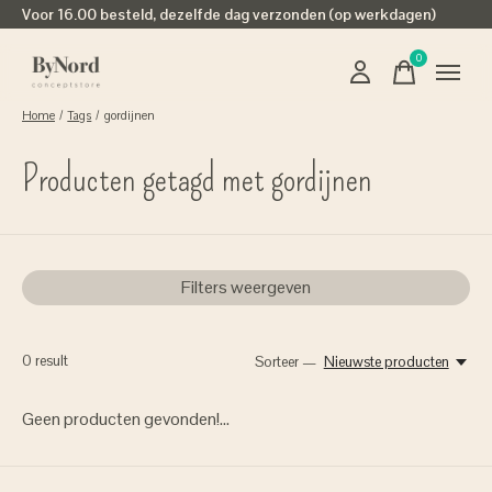
Voor 16.00 besteld, dezelfde dag verzonden (op werkdagen)
0
items
Home
/
Tags
/
gordijnen
Producten getagd met gordijnen
Filters weergeven
0
result
Sorteer —
Nieuwste producten
Geen producten gevonden!...