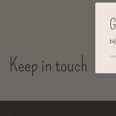
G
bi
Keep in touch
( in