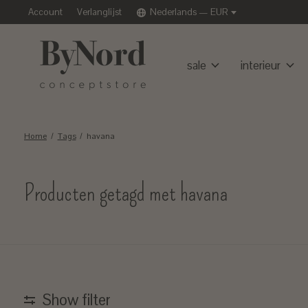
Account
Verlanglijst
Nederlands — EUR
sale
interieur
Home
/
Tags
/
havana
Producten getagd met havana
Show filter