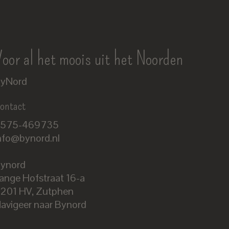
oor al het moois uit het Noorden
yNord
ontact
575-469735
nfo@bynord.nl
ynord
ange Hofstraat 16-a
Nederlands
201 HV
,
Zutphen
English
avigeer naar Bynord
EUR
GBP