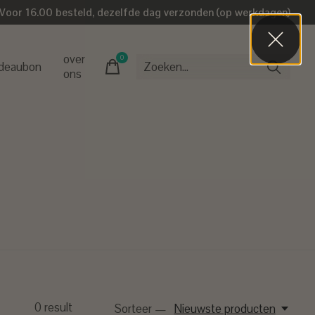
Voor 16.00 besteld, dezelfde dag verzonden (op werkdagen)
over
0
items
deaubon
ons
0
result
Sorteer —
Nieuwste producten